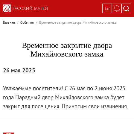
En
Выставки
Главная
/
События
/
Временное закрытие двора Михайловского замка
Текущие выставки
Великая. Образ женщины в русском ис
Временное закрытие двора
Пётр Кончаловский. Сад в цвету
Михайловского замка
Иван Шишкин. Русский лес
Василий Тропинин
26 мая 2025
Окрестности Санкт-Петербурга в гравюр
Памяти Киры Владимировны Михайлово
Уважаемые посетители! С 26 мая по 2 июня 2025
Постоянные экспозиции
года Парадный двор Михайловского замка будет
Постоянная экспозиция «Наш Авангард
закрыт для посещения. Приносим свои извинения.
Русское искусство первой половины XI
Древнерусское искусство ХII—XVII век
Русское искусство XVIII века