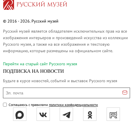
Русское искусство второй половины XI
Русское народное искусство XVII-XXI в
Будущие выставки
© 2016 - 2026. Русский музей
Выездные выставки
Русский музей является обладателем исключительных прав на все
изображения интерьеров и произведений искусства из коллекции
Садко
Русского музея, а также на все изображения и текстовую
Михаил Нестеров
информацию, которые размещены на официальном сайте.
Архив выставок
Перейти на cтарый сайт Русского музея
Степан Эрьзя – скульптор мира. К 150
ПОДПИСКА НА НОВОСТИ
Эпоха Императора Александра III и её
Будьте в курсе новостей, событий и выставок Русского музея
Архип Куинджи. Иллюзия света
Эл. почта
Русская традиция
Наш авангард
Соглашаюсь с правилами
политики конфиденциальности
Фёдор Васильев. К 175-летию со дня 
Посетителям
Справочная информация