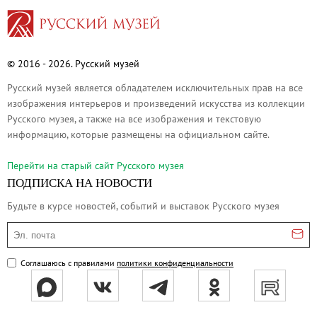
Адреса и часы работы
О билетах, льготах и услугах
Правила покупки и возврата билетов
© 2016 - 2026. Русский музей
Правила посещения музея
Русский музей является обладателем исключительных прав на все
Высказать мнение / Сообщить о проблеме
изображения интерьеров и произведений искусства из коллекции
Экскурсии
Русского музея, а также на все изображения и текстовую
информацию, которые размещены на официальном сайте.
Лекции и абонементы
Лекторий
Перейти на cтарый сайт Русского музея
Лекции
ПОДПИСКА НА НОВОСТИ
Абонементы
Будьте в курсе новостей, событий и выставок Русского музея
Доступный музей
Эл. почта
Программы и мероприятия
Социально-культурные проекты
Соглашаюсь с правилами
политики конфиденциальности
Для СМИ
О Музее