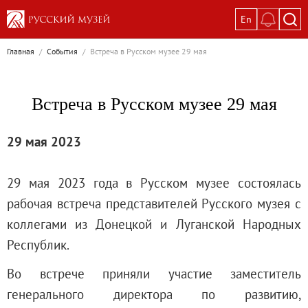
En
Выставки
Главная
/
События
/
Встреча в Русском музее 29 мая
Текущие выставки
Великая. Образ женщины в русском ис
Встреча в Русском музее 29 мая
Пётр Кончаловский. Сад в цвету
Иван Шишкин. Русский лес
29 мая 2023
Василий Тропинин
Окрестности Санкт-Петербурга в гравюр
29 мая 2023 года в Русском музее состоялась
Памяти Киры Владимировны Михайлово
рабочая встреча представителей Русского музея с
Постоянные экспозиции
коллегами из Донецкой и Луганской Народных
Постоянная экспозиция «Наш Авангард
Республик.
Русское искусство первой половины XI
Во встрече приняли участие заместитель
Древнерусское искусство ХII—XVII век
генерального директора по развитию,
Русское искусство XVIII века