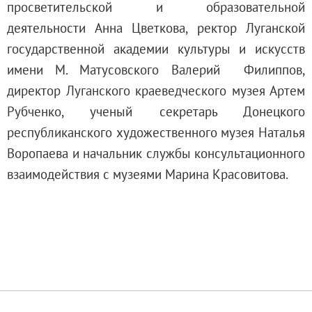
просветительской и образовательной
Русское искусство второй половины XI
деятельности Анна Цветкова, ректор Луганской
Русское народное искусство XVII-XXI в
государственной академии культуры и искусств
Будущие выставки
имени М. Матусовского Валерий Филиппов,
Выездные выставки
директор Луганского краеведческого музея Артем
Садко
Рубченко, ученый секретарь Донецкого
Михаил Нестеров
республиканского художественного музея Наталья
Архив выставок
Воропаева и начальник службы консультационного
Степан Эрьзя – скульптор мира. К 150
взаимодействия с музеями Марина Красовитова.
Эпоха Императора Александра III и её
Архип Куинджи. Иллюзия света
Русская традиция
Наш авангард
Фёдор Васильев. К 175-летию со дня 
Посетителям
Справочная информация