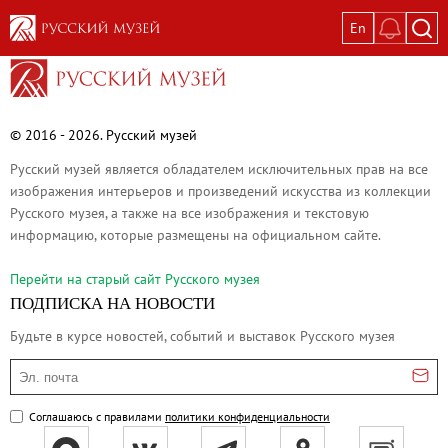
En
Выставки
Текущие выставки
Великая. Образ женщины в русском ис
© 2016 - 2026. Русский музей
Пётр Кончаловский. Сад в цвету
Русский музей является обладателем исключительных прав на все
Иван Шишкин. Русский лес
изображения интерьеров и произведений искусства из коллекции
Русского музея, а также на все изображения и текстовую
Василий Тропинин
информацию, которые размещены на официальном сайте.
Окрестности Санкт-Петербурга в гравюр
Памяти Киры Владимировны Михайлово
Перейти на cтарый сайт Русского музея
ПОДПИСКА НА НОВОСТИ
Постоянные экспозиции
Будьте в курсе новостей, событий и выставок Русского музея
Постоянная экспозиция «Наш Авангард
Русское искусство первой половины XI
Эл. почта
Древнерусское искусство ХII—XVII век
Соглашаюсь с правилами
политики конфиденциальности
Русское искусство XVIII века