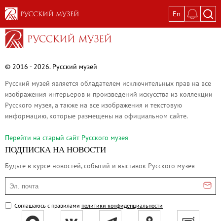
En
Выставки
Текущие выставки
Великая. Образ женщины в русском ис
© 2016 - 2026. Русский музей
Пётр Кончаловский. Сад в цвету
Русский музей является обладателем исключительных прав на все
Иван Шишкин. Русский лес
изображения интерьеров и произведений искусства из коллекции
Русского музея, а также на все изображения и текстовую
Василий Тропинин
информацию, которые размещены на официальном сайте.
Окрестности Санкт-Петербурга в гравюр
Памяти Киры Владимировны Михайлово
Перейти на cтарый сайт Русского музея
ПОДПИСКА НА НОВОСТИ
Постоянные экспозиции
Будьте в курсе новостей, событий и выставок Русского музея
Постоянная экспозиция «Наш Авангард
Русское искусство первой половины XI
Эл. почта
Древнерусское искусство ХII—XVII век
Соглашаюсь с правилами
политики конфиденциальности
Русское искусство XVIII века