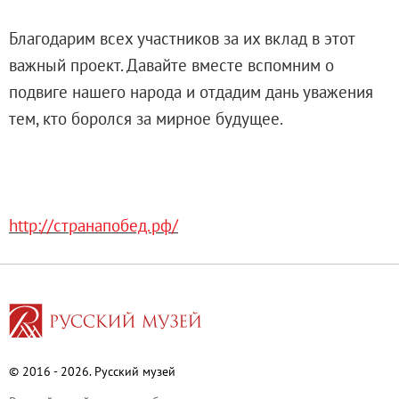
О музее
Благодарим всех участников за их вклад в этот
Генеральный директор
важный проект. Давайте вместе вспомним о
Дирекция
подвиге нашего народа и отдадим дань уважения
Дворцы и сады
тем, кто боролся за мирное будущее.
Михайловский дворец
Корпус Бенуа
Михайловский (Инженерный) замок
Мраморный дворец
http://странапобед.рф/
Строгановский дворец
Домик Петра I
Летний дворец Петра I
Летний сад
Михайловский сад
Западный павильон Михайловского за
© 2016 - 2026. Русский музей
Восточный павильон Михайловского за