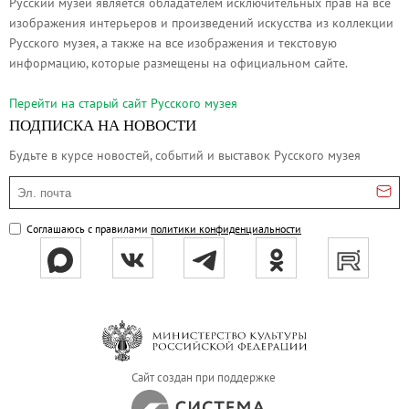
Русский музей является обладателем исключительных прав на все
Филиал в Кемерово
изображения интерьеров и произведений искусства из коллекции
Клуб Друзей Русского музея
Русского музея, а также на все изображения и текстовую
информацию, которые размещены на официальном сайте.
Партнеры и спонсоры
Культурно-просветительские и выставочные
Перейти на cтарый сайт Русского музея
Ассоциация художественных музеев
ПОДПИСКА НА НОВОСТИ
Локальные нормативные акты
Будьте в курсе новостей, событий и выставок Русского музея
Уставные документы
Эл. почта
Закупки
Соглашаюсь с правилами
политики конфиденциальности
Результаты проведения специальной о
Аренда
Противодействие терроризму
Противодействие коррупции
Страницы памяти
Коллекции
Сайт создан при поддержке
Древнерусское искусство