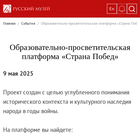
En
Выставки
Главная
/
События
/
Образовательно-просветительская платформа «Страна Побе
Текущие выставки
Великая. Образ женщины в русском ис
Образовательно-просветительская
Пётр Кончаловский. Сад в цвету
платформа «Страна Побед»
Иван Шишкин. Русский лес
Василий Тропинин
9 мая 2025
Окрестности Санкт-Петербурга в гравюр
Памяти Киры Владимировны Михайлово
Проект создан с целью углубленного понимания
Постоянные экспозиции
исторического контекста и культурного наследия
Постоянная экспозиция «Наш Авангард
народа в годы войны.
Русское искусство первой половины XI
Древнерусское искусство ХII—XVII век
На платформе вы найдете:
Русское искусство XVIII века