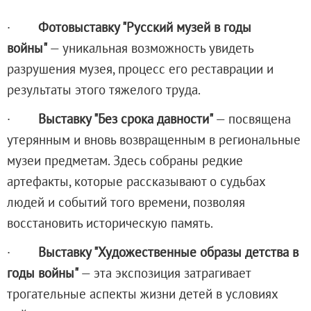
Русское искусство второй половины XI
·
Фотовыставку "Русский музей в годы
Русское народное искусство XVII-XXI в
войны"
— уникальная возможность увидеть
Будущие выставки
разрушения музея, процесс его реставрации и
Выездные выставки
результаты этого тяжелого труда.
Садко
Михаил Нестеров
·
Выставку "Без срока давности"
— посвящена
Архив выставок
утерянным и вновь возвращенным в региональные
Степан Эрьзя – скульптор мира. К 150
музеи предметам. Здесь собраны редкие
Эпоха Императора Александра III и её
артефакты, которые рассказывают о судьбах
Архип Куинджи. Иллюзия света
людей и событий того времени, позволяя
Русская традиция
восстановить историческую память.
Наш авангард
·
Выставку "Художественные образы детства в
Фёдор Васильев. К 175-летию со дня 
годы войны"
— эта экспозиция затрагивает
Посетителям
трогательные аспекты жизни детей в условиях
Справочная информация