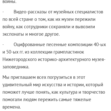
войны.
Адреса и часы работы
О билетах, льготах и услугах
· Видео-рассказы от музейных специалистов
Правила покупки и возврата билетов
по всей стране о том, как их музеи пережили
Правила посещения музея
войну, как сотрудники сохраняли и вывозили
Высказать мнение / Сообщить о проблеме
экспонаты и многое другое.
Экскурсии
· Оцифрованные песенные композиции 40-ых
Лекции и абонементы
и 50-ых гг. из коллекции грампластинок
Лекторий
Нижегородского историко-архитектурного музея-
Лекции
заповедника.
Абонементы
Мы приглашаем всех погрузиться в этот
Доступный музей
удивительный мир искусства и истории, который
Программы и мероприятия
поможет лучше понять, как культура и творчество
Социально-культурные проекты
помогали людям пережить самые тяжелые
Для СМИ
времена.
О Музее