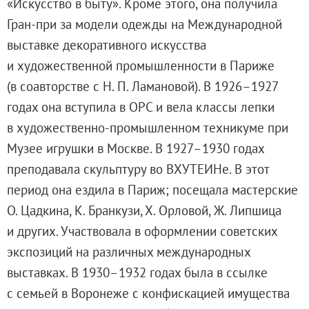
«Искусство в быту». Кроме этого, она получила
Научные каталоги собрания
Гран-при за модели одежды на Международной
Научные сборники
выставке декоративного искусства
Буклеты
и художественной промышленности в Париже
Ежегодные отчеты
(в соавторстве с Н. П. Ламановой). В 1926–1927
Служба регионального развития Русского му
годах она вступила в ОРС и вела классы лепки
Лекции и абонементы
в художественно-промышленном техникуме при
Лекторий
Музее игрушки в Москве. В 1927–1930 годах
Лекции
преподавала скульптуру во ВХУТЕИНе. В этот
Абонементы
период она ездила в Париж; посещала мастерские
Реставрация
О. Цадкина, К. Бранкузи, Х. Орловой, Ж. Липшица
Открытая реставрация шедевров Григория 
и других. Участвовала в оформлении советских
Детям
экспозиций на различных международных
События
выставках. В 1930–1932 годах была в ссылке
Искусство и технологии
с семьей в Воронеже с конфискацией имущества
Онлайн-курсы «Лифт в будущее»