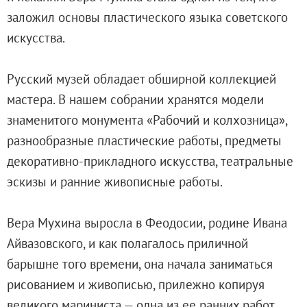
Русское искусство второй половины XI
заложил основы пластического языка советского
Русское народное искусство XVII-XXI в
искусства.
Будущие выставки
Выездные выставки
Русский музей обладает обширной коллекцией
Садко
мастера. В нашем собрании хранятся модели
Михаил Нестеров
знаменитого монумента «Рабочий и колхозница»,
Архив выставок
разнообразные пластические работы, предметы
Степан Эрьзя – скульптор мира. К 150
декоративно-прикладного искусства, театральные
Эпоха Императора Александра III и её
эскизы и ранние живописные работы.
Архип Куинджи. Иллюзия света
Русская традиция
Вера Мухина выросла в Феодосии, родине Ивана
Наш авангард
Айвазовского, и как полагалось приличной
Фёдор Васильев. К 175-летию со дня 
барышне того времени, она начала заниматься
Посетителям
рисованием и живописью, прилежно копируя
Справочная информация
великого мариниста — одна из ее ранних работ