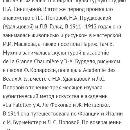
школе К. Ф. Юона. Посещала скульптурную студию
Клуб Друзей Русского музея
Н.А. Синицыной. В этот же период произошло
Партнеры и спонсоры
знакомство с Л.С. Поповой, Н.А. Прудковской
Культурно-просветительские и выставочные
(Удальцовой) и Л.В. Гольд. В 1911–1912 годах она
Ассоциация художественных музеев
занималась живописью и рисунком в мастерской
Локальные нормативные акты
И.И. Машкова, а также посетила Париж. Там В.
Уставные документы
Мухина занималась скульптурой в academie
Закупки
de la Grande Chaumière у Э.-А. Бурделя, рисунком
Результаты проведения специальной о
в школе Ф. Коларосси, посещала Academie des
Аренда
Beaux Arts, вместе с Н.А. Удальцовой и Л.С.
Противодействие терроризму
Поповой в течение трех месяцев изучала
Противодействие коррупции
кубистический метод искусства в академии
Страницы памяти
«La Palette» у А. Ле Фоконье и Ж. Метценже.
Коллекции
В 1914 она путешествовала по Франции и Италии
Древнерусское искусство
с И. Бурмейстер и Л. С. Поповой. По возвращении
Живопись XVIII – первой половины XIX вв.