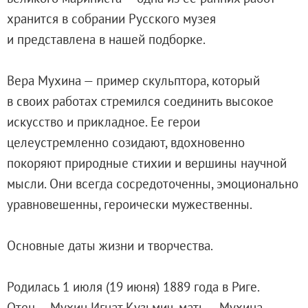
Адреса и часы работы
хранится в собрании Русского музея
О билетах, льготах и услугах
и представлена в нашей подборке.
Правила покупки и возврата билетов
Высказать мнение / Сообщить о проблеме
Вера Мухина — пример скульптора, который
Экскурсии
в своих работах стремился соединить высокое
Лекции и абонементы
искусство и прикладное. Ее герои
Лекторий
целеустремленно созидают, вдохновенно
Лекции
покоряют природные стихии и вершины научной
Абонементы
мысли. Они всегда сосредоточенны, эмоционально
Доступный музей
уравновешенны, героически мужественны.
Программы и мероприятия
Социально-культурные проекты
Основные даты жизни и творчества.
Для СМИ
О Музее
Родилась 1 июля (19 июня) 1889 года в Риге.
О музее
Отец — Мухин Игнат Кузьмич, мать — Мухина