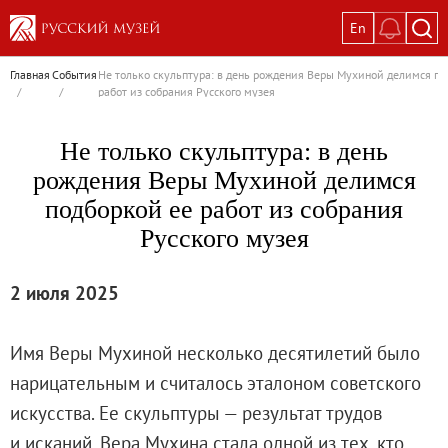
En
Выставки
Главная
События
Не только скульптура: в день рождения Веры Мухиной делимся по
/
/
работ из собрания Русского музея
Текущие выставки
Великая. Образ женщины в русском ис
Не только скульптура: в день
Пётр Кончаловский. Сад в цвету
рождения Веры Мухиной делимся
Иван Шишкин. Русский лес
подборкой ее работ из собрания
Василий Тропинин
Русского музея
Окрестности Санкт-Петербурга в гравюр
Памяти Киры Владимировны Михайлово
2 июля 2025
Постоянные экспозиции
Постоянная экспозиция «Наш Авангард
Имя Веры Мухиной несколько десятилетий было
Русское искусство первой половины XI
нарицательным и считалось эталоном советского
Древнерусское искусство ХII—XVII век
искусства. Ее скульптуры — результат трудов
Русское искусство XVIII века
и исканий. Вера Мухина стала одной из тех, кто