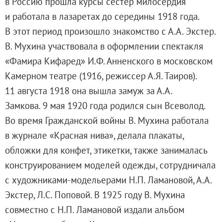
в Россию прошла курсы сестер милосердия
Живопись второй половины XIX века - начал
и работала в лазаретах до середины 1918 года.
Скульптура XVIII – начала XX вв.
В этот период произошло знакомство с А.А. Экстер.
Скульптура XX – XXI вв.
В. Мухина участвовала в оформлении спектакля
Нумизматика
«Фамира Кифаред» И.Ф. Анненского в московском
Гравюра
Камерном театре (1916, режиссер А.Я. Таиров).
Рисунок
11 августа 1918 она вышла замуж за А.А.
Декоративно-прикладное искусство
Замкова. 9 мая 1920 года родился сын Всеволод.
Народное искусство
Во время Гражданской войны В. Мухина работала
Искусство новейших течений
в журнале «Красная нива», делала плакаты,
Архив изображений
обложки для конфет, этикетки, также занималась
Современная фотография
конструированием моделей одежды, сотрудничала
Дар Петера и Ирене Людвиг
с художниками-модельерами Н.П. Ламановой, А.А.
Образование и наука
Экстер, Л.С. Поповой. В 1925 году В. Мухина
Молодёжный совет
совместно с Н.П. Ламановой издали альбом
Каталоги и альбомы