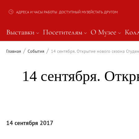
АДРЕСА И ЧАСЫ РАБОТЫ
ДОСТУПНЫЙ МУЗЕЙ
СТАТЬ ДРУГОМ
Выставки
Выставки
Посетителям
О Музее
Кол
Нажмите Shift, чтобы открыть подменю и п
Нажмите Shift, чтобы открыть 
Нажмите Shift,
Нажм
Текущие выставки
Великая. Образ женщины в русском ис
/
/
Главная
События
14 сентября. Открытие нового сезона Студен
Пётр Кончаловский. Сад в цвету
Иван Шишкин. Русский лес
14 сентября. Откр
Василий Тропинин
Окрестности Санкт-Петербурга в гравюр
Памяти Киры Владимировны Михайлово
Постоянные экспозиции
Постоянная экспозиция «Наш Авангард
Русское искусство первой половины XI
14 сентября 2017
Древнерусское искусство ХII—XVII век