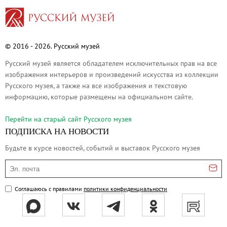
Каталоги и альбомы
Научные каталоги собрания
Научные сборники
© 2016 - 2026. Русский музей
Буклеты
Русский музей является обладателем исключительных прав на все
Ежегодные отчеты
изображения интерьеров и произведений искусства из коллекции
Русского музея, а также на все изображения и текстовую
Служба регионального развития Русского му
информацию, которые размещены на официальном сайте.
Лекции и абонементы
Лекторий
Перейти на cтарый сайт Русского музея
ПОДПИСКА НА НОВОСТИ
Лекции
Абонементы
Будьте в курсе новостей, событий и выставок Русского музея
Реставрация
Эл. почта
Открытая реставрация шедевров Григория 
Соглашаюсь с правилами
политики конфиденциальности
Детям
События
Искусство и технологии