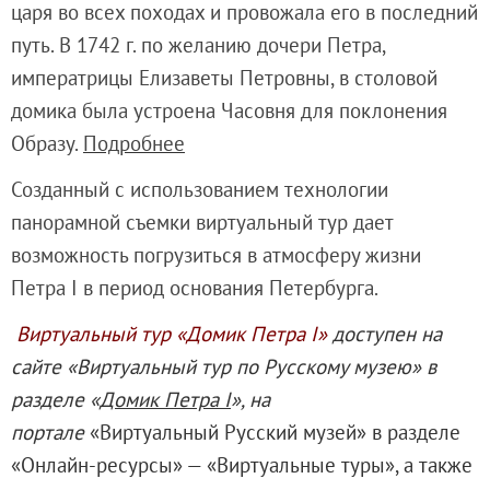
царя во всех походах и провожала его в последний
Адреса и часы работы
путь. В 1742 г. по желанию дочери Петра,
О билетах, льготах и услугах
императрицы Елизаветы Петровны, в столовой
Правила покупки и возврата билетов
домика была устроена Часовня для поклонения
Правила посещения музея
Образу.
Подробнее
Высказать мнение / Сообщить о проблеме
Экскурсии
Созданный с использованием
технологии
Лекции и абонементы
панорамной съемки виртуальный тур дает
Лекторий
возможность погрузиться в атмосферу жизни
Лекции
Петра I в период основания Петербурга.
Абонементы
Виртуальный тур «Домик Петра I»
доступен на
Доступный музей
сайте «Виртуальный тур по Русскому музею» в
Программы и мероприятия
разделе «
Домик Петра I
», на
Социально-культурные проекты
портале
«Виртуальный Русский музей» в разделе
Для СМИ
«Онлайн-ресурсы»
— «Виртуальные туры», а также
О Музее