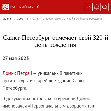
En
Выставки
Главная
/
События
/
Санкт-Петербург отмечает свой 320-й день рождения
Текущие выставки
Великая. Образ женщины в русском ис
Санкт-Петербург отмечает свой 320-й
Пётр Кончаловский. Сад в цвету
день рождения
Иван Шишкин. Русский лес
Василий Тропинин
27 мая 2023
Окрестности Санкт-Петербурга в гравюр
Памяти Киры Владимировны Михайлово
Домик Петра I
— уникальный памятник
Постоянные экспозиции
архитектуры и старейшее здание Санкт-
Постоянная экспозиция «Наш Авангард
Петербурга.
Русское искусство первой половины XI
В документах петровского времени Домик
Древнерусское искусство ХII—XVII век
именовался «Первоначальным дворцом» или
Русское искусство XVIII века