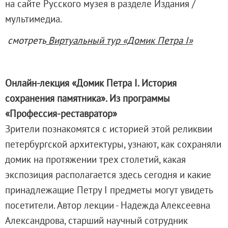
на сайте Русского музея в разделе Издания /
О музее
мультимедиа.
Генеральный директор
Дирекция
смотреть
Виртуальный тур «Домик Петра I»
Дворцы и сады
Михайловский дворец
Онлайн-лекция «Домик Петра I. История
Корпус Бенуа
сохранения памятника». Из программы
Михайловский (Инженерный) замок
«Профессия-реставратор»
Мраморный дворец
Зрители познакомятся с историей этой реликвии
Строгановский дворец
петербургской архитектуры, узнают, как сохраняли
Домик Петра I
домик на протяжении трех столетий, какая
Летний дворец Петра I
экспозиция располагается здесь сегодня и какие
Летний сад
принадлежащие Петру I предметы могут увидеть
Михайловский сад
посетители. Автор лекции - Надежда Алексеевна
Западный павильон Михайловского за
Александрова, старший научный сотрудник
Восточный павильон Михайловского за