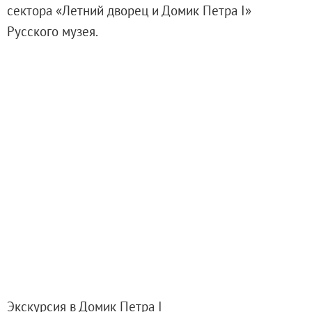
сектора «Летний дворец и Домик Петра I»
Филиал в Кемерово
Русского музея.
Клуб Друзей Русского музея
Партнеры и спонсоры
Культурно-просветительские и выставочные
Ассоциация художественных музеев
Локальные нормативные акты
Уставные документы
Закупки
Результаты проведения специальной о
Аренда
Противодействие терроризму
Противодействие коррупции
Страницы памяти
Коллекции
Древнерусское искусство
Экскурсия в Домик Петра I