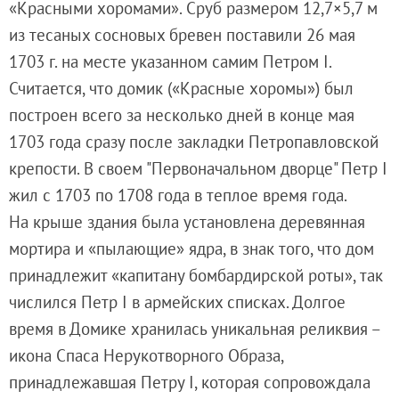
«Красными хоромами». Сруб размером 12,7×5,7 м
Русское искусство второй половины XI
из тесаных сосновых бревен поставили 26 мая
Русское народное искусство XVII-XXI в
1703 г. на месте указанном самим Петром I.
Будущие выставки
Считается, что домик («Красные хоромы») был
Выездные выставки
построен всего за несколько дней в конце мая
Садко
1703 года сразу после закладки Петропавловской
Михаил Нестеров
крепости. В своем "Первоначальном дворце" Петр I
Архив выставок
жил с 1703 по 1708 года в теплое время года.
Степан Эрьзя – скульптор мира. К 150
На крыше здания была установлена деревянная
Эпоха Императора Александра III и её
мортира и «пылающие» ядра, в знак того, что дом
Архип Куинджи. Иллюзия света
принадлежит «капитану бомбардирской роты», так
Русская традиция
числился Петр I в армейских списках. Долгое
Наш авангард
время в Домике хранилась уникальная реликвия –
Фёдор Васильев. К 175-летию со дня 
икона Спаса Нерукотворного Образа,
Посетителям
принадлежавшая Петру I, которая сопровождала
Справочная информация